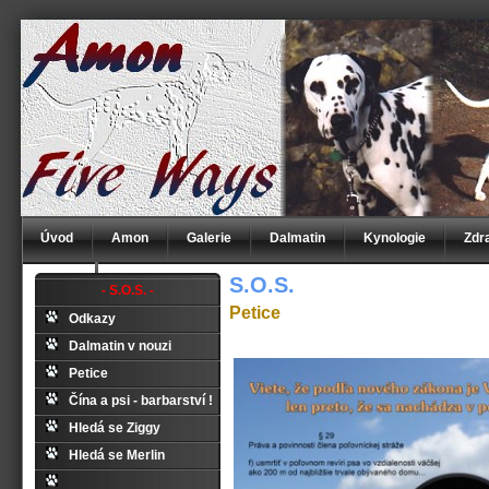
Úvod
Amon
Galerie
Dalmatin
Kynologie
Zdr
S.O.S.
S.O.S.
- S.O.S. -
Petice
Odkazy
Dalmatin v nouzi
Petice
Čína a psi - barbarství !
Hledá se Ziggy
Hledá se Merlin