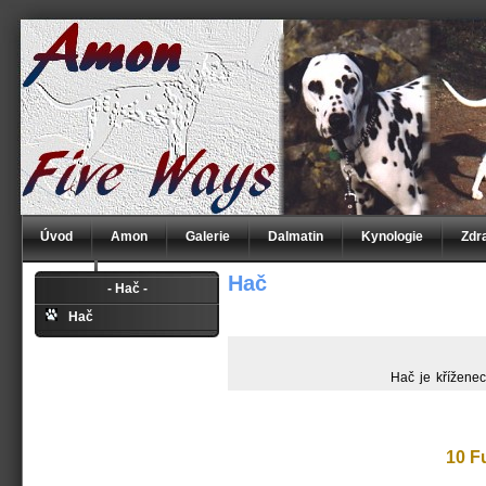
Úvod
Amon
Galerie
Dalmatin
Kynologie
Zdr
Hač
S.O.S.
- Hač -
Hač
Hač je křížen
10 F